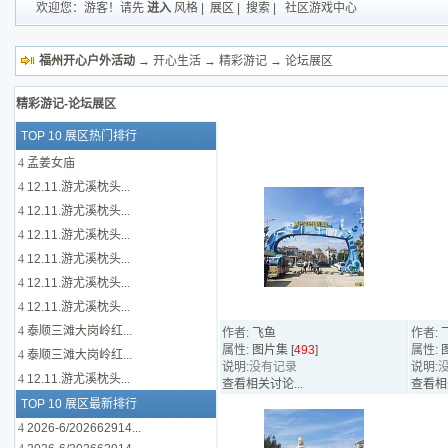
欢迎您：游客！请先
进入
风格
|
展区
|
搜索
|
社区游戏中心
福州开心户外活动
→
开心生活
→
精彩游记
→ 论坛展区
精彩游记-论坛展区
TOP 10 展区热门排行
4
孟姜女庙
4
12.11.游尤溪枕头...
4
12.11.游尤溪枕头...
4
12.11.游尤溪枕头...
4
12.11.游尤溪枕头...
4
12.11.游尤溪枕头...
4
12.11.游尤溪枕头...
4
泰顺三滩大岗岭红...
作者:
飞鱼
作者:
属性:
图片集 [
493
]
属性:
4
泰顺三滩大岗岭红...
说明:
没有记录
说明:
4
12.11.游尤溪枕头...
查看相关讨论...
查看相关
TOP 10 展区最新排行
4
2026-6/202662914...