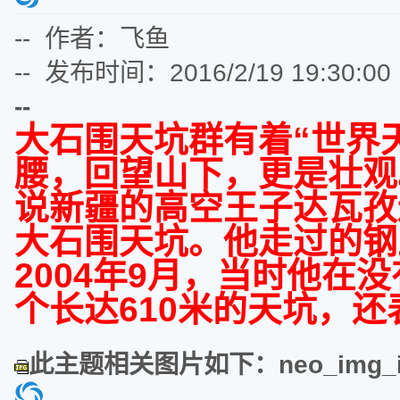
-- 作者：飞鱼
-- 发布时间：2016/2/19 19:30:00
--
大石围天坑群有着“世界
腰，回望山下，更是壮观
说新疆的高空王子达瓦孜
大石围天坑。他走过的钢
2004
年
9
月，当时他在没
个长达
610
米的天坑，还
此主题相关图片如下：neo_img_img