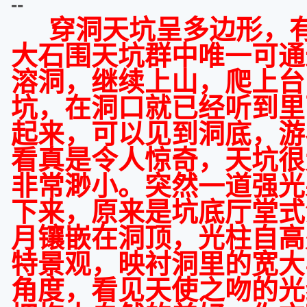
--
穿洞天坑呈多边形，有
大石围天坑群中唯一可通
溶洞，继续上山，爬上台
坑，在洞口就已经听到里
起来，可以见到洞底，游
看真是令人惊奇，天坑很
非常渺小。突然一道强光
下来，原来是坑底厅堂式
月镶嵌在洞顶，光柱自高
特景观，映衬洞里的宽大
角度，看见天使之吻的光