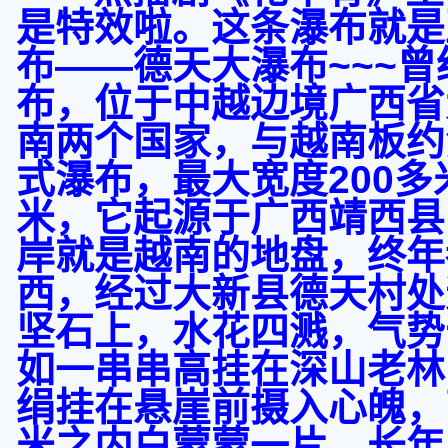
是特效啦。这条瀑布就是
布——德天大瀑布
~~~
曾
布，位于中越边境广西省
南两个国家，与越南板约
式瀑布，最大宽度
200
多
米，它起源于广西靖西县
岸就是越南的地盘，终年
西，经过大新县德天村处
坚石上，水花四溅，气势
如一串串高挂在深山老林
绢挂在悬崖前摄入心魄，
米之内白蒙蒙一片，长年